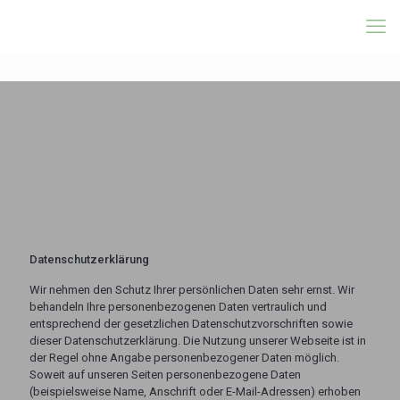
<b>Fischerhaus</b>
Datenschutzerklärung
Wir nehmen den Schutz Ihrer persönlichen Daten sehr ernst. Wir
behandeln Ihre personenbezogenen Daten vertraulich und
entsprechend der gesetzlichen Datenschutzvorschriften sowie
dieser Datenschutzerklärung. Die Nutzung unserer Webseite ist in
der Regel ohne Angabe personenbezogener Daten möglich.
Soweit auf unseren Seiten personenbezogene Daten
(beispielsweise Name, Anschrift oder E-Mail-Adressen) erhoben